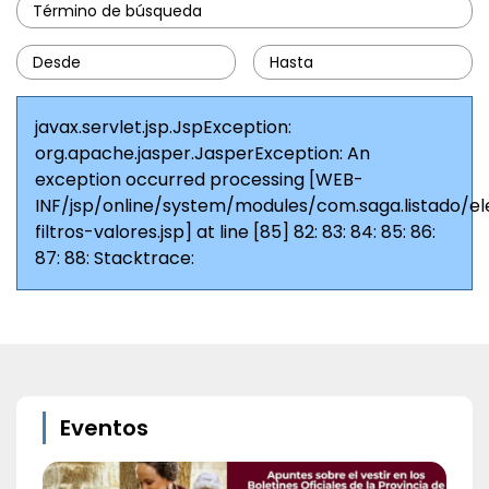
javax.servlet.jsp.JspException:
org.apache.jasper.JasperException: An
exception occurred processing [WEB-
INF/jsp/online/system/modules/com.saga.listado/e
filtros-valores.jsp] at line [85] 82:
83:
84:
85: 86:
87:
88: Stacktrace:
Eventos