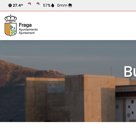
27.4°
57%
0mm
B