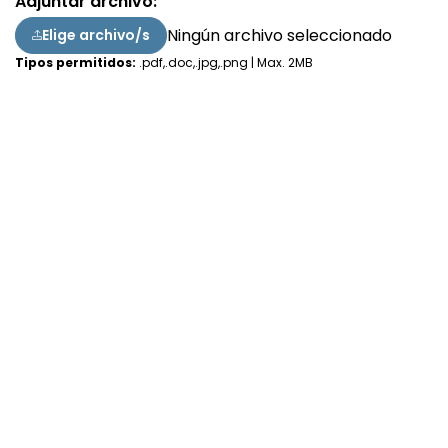
Adjuntar archivo
Ningún archivo seleccionado
Elige archivo/s
Tipos permitidos:
.pdf,.doc,.jpg,.png | Max. 2MB