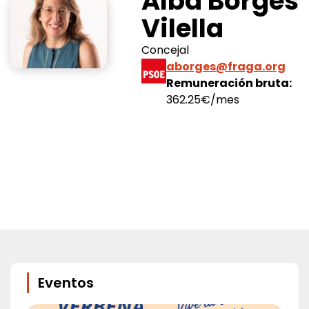
Alba Borges
Vilella
Concejal
aborges@fraga.org
Remuneración bruta:
362.25€/mes
Eventos