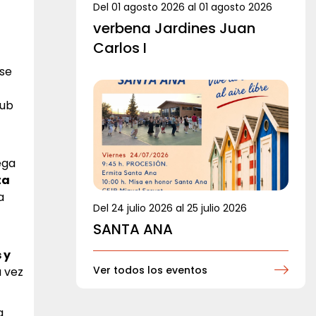
Del
01 agosto 2026
al
01 agosto 2026
verbena Jardines Juan
Carlos I
 se
lub
ega
ta
a
Del
24 julio 2026
al
25 julio 2026
SANTA ANA
 y
Ver todos los eventos
a vez
a