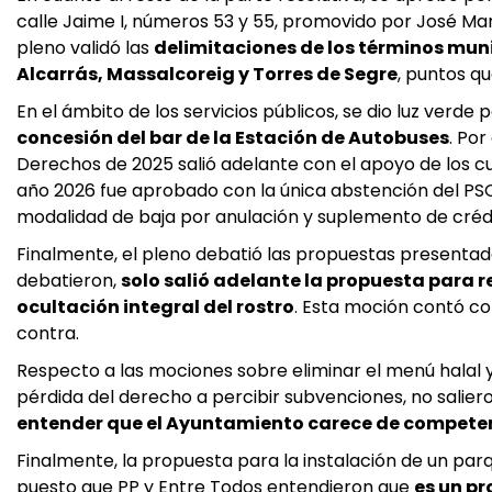
calle Jaime I, números 53 y 55, promovido por José María
pleno validó las
delimitaciones de los términos muni
Alcarrás, Massalcoreig y Torres de Segre
, puntos q
En el ámbito de los servicios públicos, se dio luz verde
concesión del bar de la Estación de Autobuses
. Por
Derechos de 2025 salió adelante con el apoyo de los c
año 2026 fue aprobado con la única abstención del PSO
modalidad de baja por anulación y suplemento de crédi
Finalmente, el pleno debatió las propuestas presentad
debatieron,
solo salió adelante la propuesta para 
ocultación integral del rostro
. Esta moción contó co
contra.
Respecto a las mociones sobre eliminar el menú halal y 
pérdida del derecho a percibir subvenciones, no salier
entender que el Ayuntamiento carece de compete
Finalmente, la propuesta para la instalación de un parqu
puesto que PP y Entre Todos entendieron que
es un pr