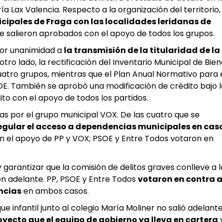
 Lax Valencia. Respecto a la organización del territorio, 
cipales de Fraga con las localidades leridanas de
ue salieron aprobados con el apoyo de todos los grupos.
 por unanimidad a
la transmisión de la titularidad de la
 otro lado, la rectificación del Inventario Municipal de Bien
uatro grupos, mientras que el Plan Anual Normativo para 
E. También se aprobó una modificación de crédito bajo l
to con el apoyo de todos los partidos.
as por el grupo municipal VOX. De las cuatro que se
regular el acceso a dependencias municipales en cas
n el apoyo de PP y VOX; PSOE y Entre Todos votaron en
garantizar que la comisión de delitos graves conlleve a l
on adelante. PP, PSOE y Entre Todos
votaron en contra a
ncias
en ambos casos.
e infantil junto al colegio María Moliner no salió adelant
oyecto que el equipo de gobierno ya lleva en cartera