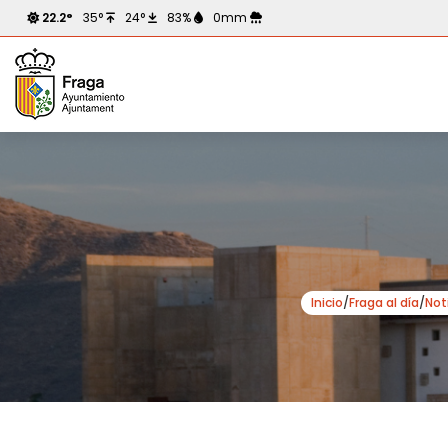
22.2°
35°
24°
83%
0mm
Inicio
/
Fraga al día
/
Not