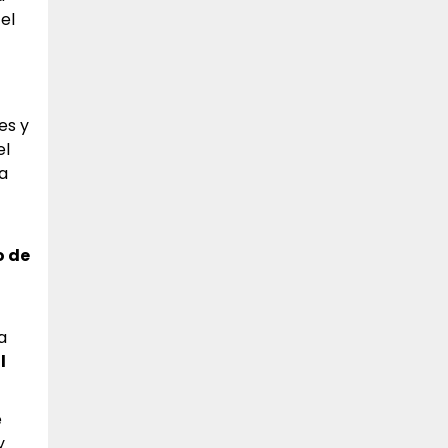
el
es y
el
a
o de
a
l
e
y