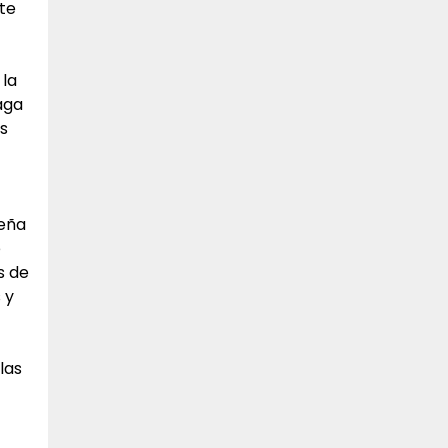
te
 la
aga
es
ueña
e
s de
 y
las