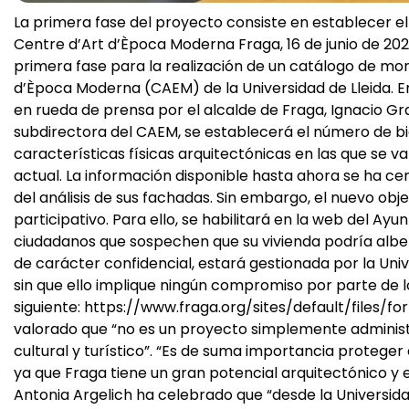
La primera fase del proyecto consiste en establecer el
Centre d’Art d’Època Moderna Fraga, 16 de junio de 20
primera fase para la realización de un catálogo de mon
d’Època Moderna (CAEM) de la Universidad de Lleida. E
en rueda de prensa por el alcalde de Fraga, Ignacio Gra
subdirectora del CAEM, se establecerá el número de bi
características físicas arquitectónicas en las que se v
actual. La información disponible hasta ahora se ha ce
del análisis de sus fachadas. Sin embargo, el nuevo obj
participativo. Para ello, se habilitará en la web del Ay
ciudadanos que sospechen que su vivienda podría alberg
de carácter confidencial, estará gestionada por la Univ
sin que ello implique ningún compromiso por parte de lo
siguiente: https://www.fraga.org/sites/default/files/
valorado que “no es un proyecto simplemente administra
cultural y turístico”. “Es de suma importancia proteger
ya que Fraga tiene un gran potencial arquitectónico y es
Antonia Argelich ha celebrado que “desde la Universida