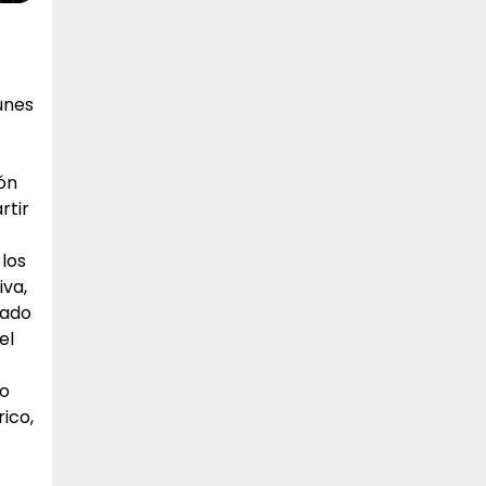
unes
ión
rtir
 los
iva,
zado
el
ro
ico,