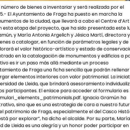
 número de bienes a inventariar y será realizada por el
25.- El Ayuntamiento de Fraga ha puesto en marcha la
umentos de la ciudad, que llevará a cabo el Centre d’Art
n esta etapa del proyecto, que ha sido presentada este l
mún, y María Antonia Argelich y Jésica Martí, directora y
enes a catalogar, en función de parámetros legales y de
alorará el valor histórico-artístico y estado de conservac
ntrado en la catalogación de monumentos y edificios a pa
etivo es ir un paso más allá mediante un proceso
untamiento de Fraga una ficha sencilla que podrán rellenar
ar elementos interiores con valor patrimonial. La iniciat
ersidad de Lleida, que brindará asesoramiento individuali
s participantes. El enlace para acceder al formulario es 
formulari_elements_patrimonials.pdf. Ignacio Gramún ha
tivo, sino que es una estrategia de cara a nuestro futu
 el patrimonio de Fraga, especialmente el del Casco Histór
tá por explorar”, ha dicho el alcalde. Por su parte, María
d de Lleida es una alegría y un honor poder participar en