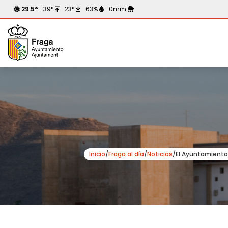
29.5°
39°
23°
63%
0mm
Inicio
/
Fraga al día
/
Noticias
/
El Ayuntamiento 