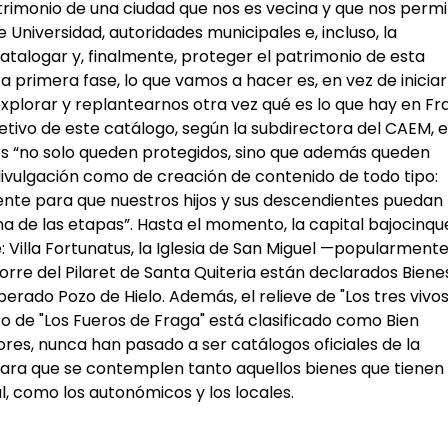
trimonio de una ciudad que nos es vecina y que nos permi
Universidad, autoridades municipales e, incluso, la
atalogar y, finalmente, proteger el patrimonio de esta
a primera fase, lo que vamos a hacer es, en vez de iniciar
xplorar y replantearnos otra vez qué es lo que hay en Fr
etivo de este catálogo, según la subdirectora del CAEM, 
s “no solo queden protegidos, sino que además queden
ivulgación como de creación de contenido de todo tipo:
cente para que nuestros hijos y sus descendientes puedan
a de las etapas”. Hasta el momento, la capital bajocinq
Villa Fortunatus, la Iglesia de San Miguel —popularment
Torre del Pilaret de Santa Quiteria están declarados Biene
erado Pozo de Hielo. Además, el relieve de "Los tres vivos
bro de "Los Fueros de Fraga" está clasificado como Bien
res, nunca han pasado a ser catálogos oficiales de la
 para que se contemplen tanto aquellos bienes que tienen 
l, como los autonómicos y los locales.