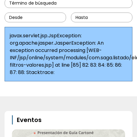
javax.servlet.jsp.JspException:
org.apache.jasper.JasperException: An
exception occurred processing [WEB-
INF/jsp/online/system/modules/com.saga.listado/e
filtros-valores.jsp] at line [85] 82:
83:
84:
85: 86:
87:
88: Stacktrace:
Eventos