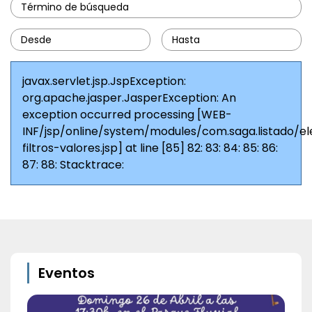
javax.servlet.jsp.JspException:
org.apache.jasper.JasperException: An
exception occurred processing [WEB-
INF/jsp/online/system/modules/com.saga.listado/e
filtros-valores.jsp] at line [85] 82:
83:
84:
85: 86:
87:
88: Stacktrace:
Eventos