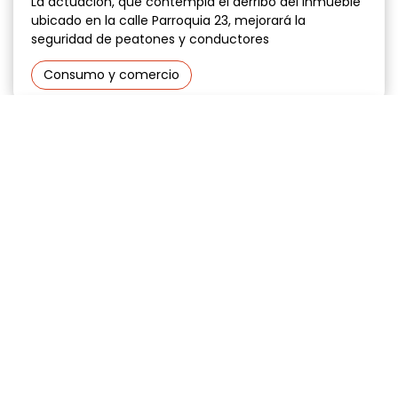
La actuación, que contempla el derribo del inmueble
ubicado en la calle Parroquia 23, mejorará la
seguridad de peatones y conductores
Consumo y comercio
30 junio 2026
El nuevo contrato de limpieza entrará
en vigor el próximo 1 de agosto con un
incremento del 55,8 %