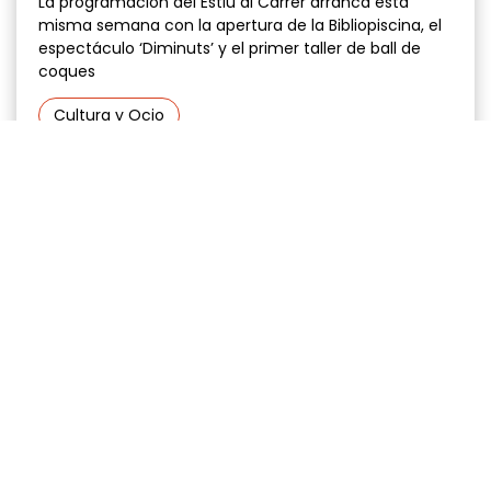
La programación del Estiu al Carrer arranca esta
misma semana con la apertura de la Bibliopiscina, el
espectáculo ‘Diminuts’ y el primer taller de ball de
coques
Cultura y Ocio
22 junio 2026
Gramún entrega un reconocimiento a
dos policías locales que salvaron la